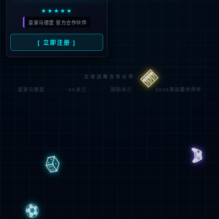
2
国
2